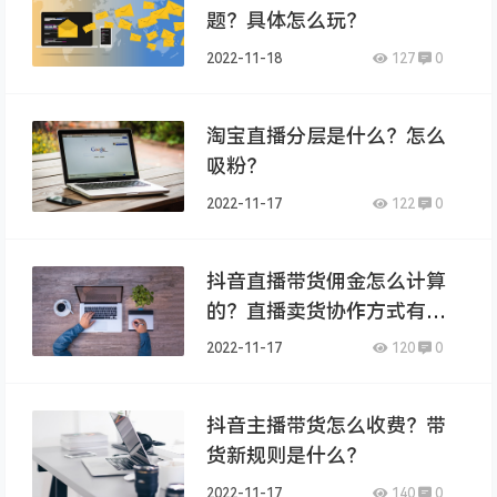
题？具体怎么玩？
2022-11-18
127
0
淘宝直播分层是什么？怎么
吸粉？
2022-11-17
122
0
抖音直播带货佣金怎么计算
的？直播卖货协作方式有什
么？
2022-11-17
120
0
抖音主播带货怎么收费？带
货新规则是什么？
2022-11-17
140
0