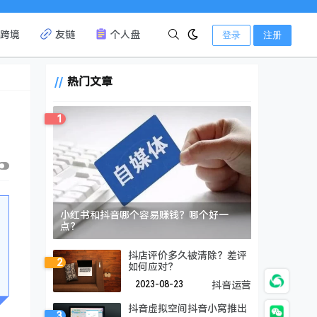
跨境
友链
个人盘
登录
注册
热门文章
1
小红书和抖音哪个容易赚钱？哪个好一
点？
抖店评价多久被清除？差评
2
如何应对？
2023-08-23
抖音运营
抖音虚拟空间抖音小窝推出
3