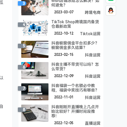
wish店铺冻结怎么解决？如
瓜
3
何避免？
2023-03-07
跨境电商
TikTok Shop跨境国内备货
4
仓最新政策
2022-10-12
Tiktok运营
抖音橱窗佣金平台扣多少？
5
橱窗佣金多久结算？
2023-02-15
抖音运营
抖音主播不带货可以吗？怎
6
么带货？
2022-12-09
抖音运营
以
抖音福袋一个名额必中教
7
程，福袋中奖技巧有哪些？
2022-11-01
抖音运营
自
抖音刚刚开直播晚上几点开
8
始比较好？开播时间段推
荐！
2022-12-05
直播运营