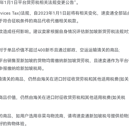
3年1月1日平台货劳税相关法规变更公告”。
rvices Tax)法规，自2023年1月1日起将有相关变化，速卖通全部站
于符合征税条件的商品代收代缴相关税款。
款造成任何影响。建议卖家根据自身情况评估新加坡新货劳税法规对
于单品价值不超过400新币且通过邮政、空运运输清关的商品;
平台销售至新加坡的货物均需缴纳新加坡货劳税，且速卖通作为平台
申报缴纳给新加坡税局。
输清关的商品，仍然由海关在进口时征收货劳税和其他适用税费(如关
商品价值，仍然由海关在进口时征收货劳税和其他适用税费(如关税
的商品，如用户选用非菜鸟物流商，请将速卖通新加坡税号提供给物
好的购物体验。