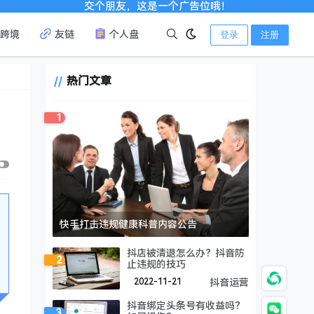
交个朋友，这是一个广告位哦！
跨境
友链
个人盘
登录
注册
热门文章
1
快手打击违规健康科普内容公告
抖店被清退怎么办？抖音防
2
止违规的技巧
2022-11-21
抖音运营
抖音绑定头条号有收益吗？
3