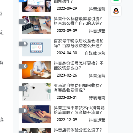
如何操作？
2022-09-29
抖音运营
点
抖音什么标签最容易引流？
4
抖音怎么推广自己的店铺？
2023-09-09
抖音运营
定
百家号千粉以后收益会增加
5
吗？百家号收益怎么开通？
2024-04-30
自媒体运营
有
抖音身份证号怎样更换？不
6
能改该怎么办？
2023-02-26
抖音运营
亚马逊自提费用如何收费？
7
有哪些收费情况？
2023-03-01
跨境电商
抖音主播不带货不pk抖音能
8
给流量吗？怎么提升流量？
流
2022-12-09
抖音运营
抖音店铺体验分怎么没了？