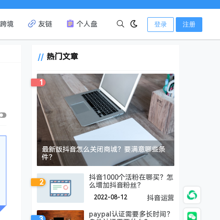
跨境
友链
个人盘
登录
注册
热门文章
1
最新版抖音怎么关闭商城？要满意哪些条
件？
抖音1000个活粉在哪买？怎
2
么增加抖音粉丝？
2022-08-12
抖音运营
paypal认证需要多长时间？
3