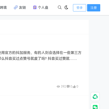
跨境
友链
个人盘
登录
注册
使用官方的抖加服务，有的人则会选择在一些第三方
么抖音买过点赞号就废了吗? 抖音买过赞就……
392
0
0