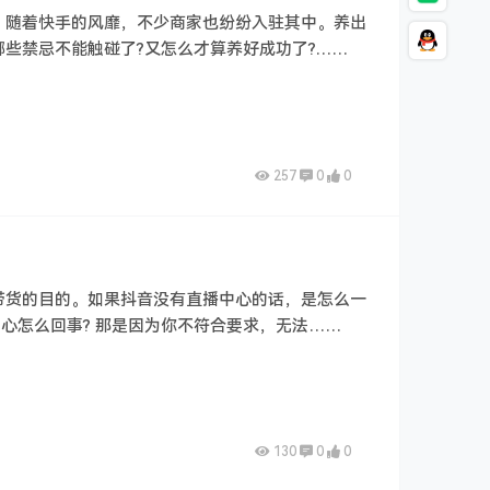
。随着快手的风靡，不少商家也纷纷入驻其中。养出
些禁忌不能触碰了?又怎么才算养好成功了?……
257
0
0
？
带货的目的。如果抖音没有直播中心的话，是怎么一
心怎么回事? 那是因为你不符合要求，无法……
130
0
0