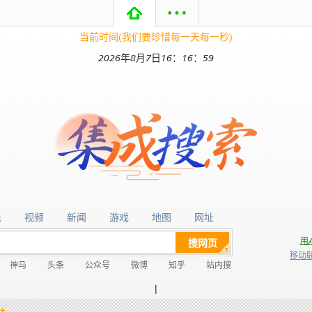
当前时间(我们要珍惜每一天每一秒)
2026年8月7日16：16：59
乐
视频
新闻
游戏
地图
网址
乐
视频
新闻
游戏
地图
网址
用
搜网页
移动
神马
头条
公众号
微博
知乎
站内搜
我
有
|
+