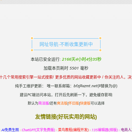
网址导航-不断收集更新中
本站已安全运行:
2166天4小时4分35秒
加载本页耗时 5501 毫秒
过十几个常用搜索引擎一站式搜索/ 更多优质的网站收藏更新中 / 你关注的人，
纯手工维护更新： 唯一联系邮箱：bfzj#xzmt.net(#替换为@)
建议PC端访问本站，打开后先刷新一下，避免缓存影响
默认为
简洁版
/还有
爽洁版
|
怀旧版
|
快捷版
可以选择
友情链接(好玩实用的网站)
-
AI免费生图
-
ChatGPT(文字免费版)
-
菜鸟教程(编程开发) -
135编辑器(排版) -
电商人