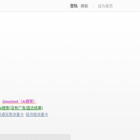
登陆
·
换肤
设为首页
DeepSeek（Ai搜索）
AI搜索(没有广告/直达结果)
联通无限流量卡
低月租流量卡