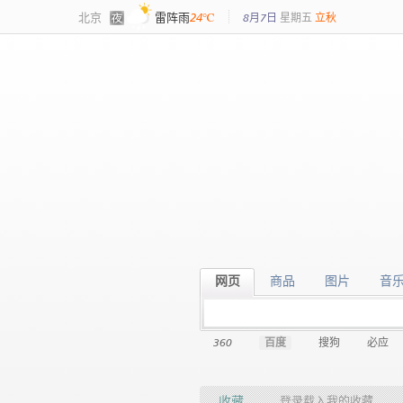
北京
雷阵雨
24℃
8月7日
星期
五
立秋
网页
商品
图片
音
网页
商品
图片
音
360
百度
搜狗
必应
收藏
登录载入我的收藏…